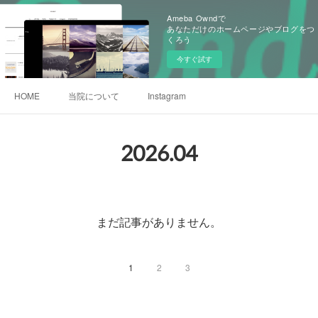
Ameba Owndで
あなただけのホームページやブログをつ
くろう
今すぐ試す
HOME
当院について
Instagram
2026
.
04
まだ記事がありません。
1
2
3