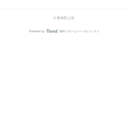
©︎ 整体院 心笑
Powered by
無料でホームページをつくろう
AmebaOwnd
フォロー