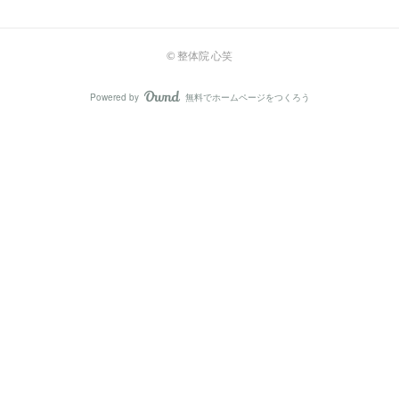
©︎ 整体院 心笑
Powered by
無料でホームページをつくろう
AmebaOwnd
フォロー