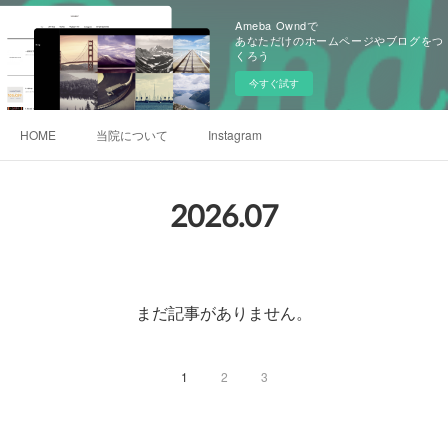
Ameba Owndで
あなただけのホームページやブログをつ
くろう
今すぐ試す
HOME
当院について
Instagram
2026
.
07
まだ記事がありません。
1
2
3